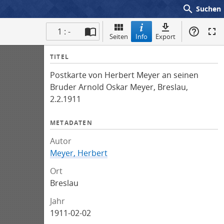
search
Suchen
1 : -
Seiten
Info
Export
I
TITEL
n
Postkarte von Herbert Meyer an seinen
f
Bruder Arnold Oskar Meyer, Breslau,
o
2.2.1911
METADATEN
Autor
Meyer, Herbert
Ort
Breslau
Jahr
1911-02-02