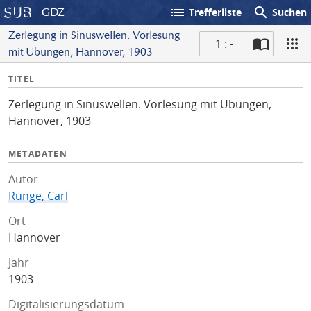
list
search
GDZ
Trefferliste
Suchen
Zerlegung in Sinuswellen. Vorlesung
1 : -
mit Übungen, Hannover, 1903
S
I
TITEL
c
n
a
Zerlegung in Sinuswellen. Vorlesung mit Übungen,
f
n
Hannover, 1903
o
METADATEN
Autor
Runge, Carl
Ort
Hannover
Jahr
1903
Digitalisierungsdatum