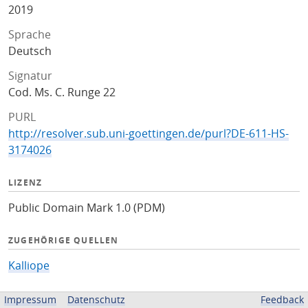
2019
Sprache
Deutsch
Signatur
Cod. Ms. C. Runge 22
PURL
http://resolver.sub.uni-goettingen.de/purl?DE-611-HS-
3174026
LIZENZ
Public Domain Mark 1.0 (PDM)
ZUGEHÖRIGE QUELLEN
Kalliope
BEREITGESTELLT VON
Impressum
Datenschutz
Feedback