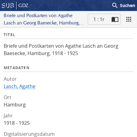
search
GDZ
Suchen
Briefe und Postkarten von Agathe
1 : 1r
Lasch an Georg Baesecke, Hamburg,
S
1918 - 1925
I
TITEL
c
n
a
Briefe und Postkarten von Agathe Lasch an Georg
f
n
Baesecke, Hamburg, 1918 - 1925
o
METADATEN
Autor
Lasch, Agathe
Ort
Hamburg
Jahr
1918 - 1925
Digitalisierungsdatum