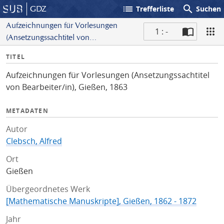
list
search
GDZ
Trefferliste
Suchen
Aufzeichnungen für Vorlesungen
1 : -
(Ansetzungssachtitel von
S
Bearbeiter/in), Gießen, 1863
I
TITEL
c
n
a
Aufzeichnungen für Vorlesungen (Ansetzungssachtitel
f
n
von Bearbeiter/in), Gießen, 1863
o
METADATEN
Autor
Clebsch, Alfred
Ort
Gießen
Übergeordnetes Werk
[Mathematische Manuskripte], Gießen, 1862 - 1872
Jahr