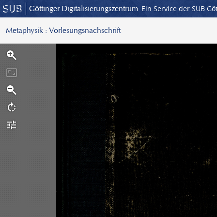
Göttinger Digitalisierungszentrum
Ein Service der SUB Gö
Metaphysik : Vorlesungsnachschrift
S
c
a
n