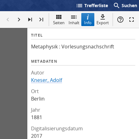
list
search
Trefferliste
Suchen
Seiten
Inhalt
Info
Export
I
TITEL
n
Metaphysik : Vorlesungsnachschrift
f
o
METADATEN
Autor
Kneser, Adolf
Ort
Berlin
Jahr
1881
Digitalisierungsdatum
2017