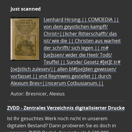
Just scanned
Lienhard Hirsing.|| COMOEDIA ||
von dem geystlichen kampff/
Christ=||licher Ritterschafft/ das
ist/ wie die || Christen aus warheit
der schrifft/ sich legen || m#
[ue]ssen/ wider die Heel/ Todt/
Teuffel || Sünde/ Gesetz #[et]c̃ tr#
[oe]stlich zulesen/|| allen bl#[oe]den gewissen/
vorfasset || vnd Reymweis gestellet || durch
Alexium Bres=||nicerum Cotbusianum.||
Autor: Bresnicer, Alexius
ZVDD - Zentrales Verzeichnis digitalisierter Drucke
Ist Ihr gesuchtes Werk noch nicht in unserem
digitalen Bestand? Dann probieren Sie es doch in