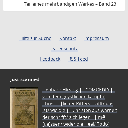
Teil eines mehrbändigen Werkes – Band 23
Hilfe zur Suche
Kontakt
Impressum
Datenschutz
Feedback
RSS-Feed
Just scanned
Lienhard Hirsing.|| COMOEDIA ||
von dem geystlichen kampff/
Christ=||licher Ritterschafft/ das
ist/ wie die || Christen aus warheit
der schrifft/ sich legen || m#
[ue]ssen/ wider die Heel/ Todt/