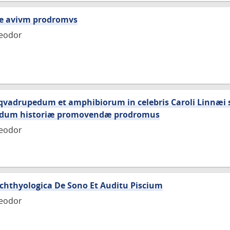
iae avivm prodromvs
heodor
qvadrupedum et amphibiorum in celebris Caroli Linnæi
pedum historiæ promovendæ prodromus
heodor
Ichthyologica De Sono Et Auditu Piscium
heodor