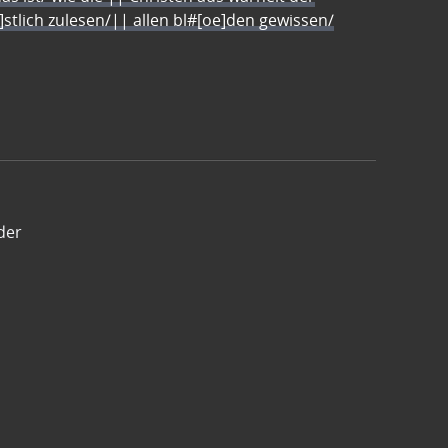
e]stlich zulesen/|| allen bl#[oe]den gewissen/
der