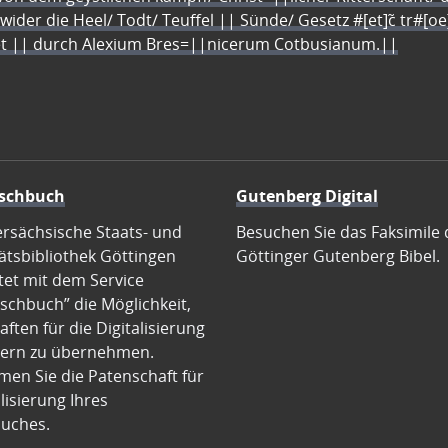
 wider die Heel/ Todt/ Teuffel || Sünde/ Gesetz #[et]c̃ tr#[o
let || durch Alexium Bres=||nicerum Cotbusianum.||
schbuch
Gutenberg Digital
ersächsische Staats- und
Besuchen Sie das Faksimile 
ätsbibliothek Göttingen
Göttinger Gutenberg Bibel.
tet mit dem Service
schbuch” die Möglichkeit,
ften für die Digitalisierung
ern zu übernehmen.
en Sie die Patenschaft für
alisierung Ihres
uches.