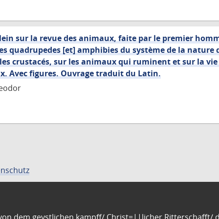
ein sur la revue des animaux, faite par le premier homm
es quadrupedes [et] amphibies du système de la nature 
les crustacés, sur les animaux qui ruminent et sur la vi
. Avec figures. Ouvrage traduit du Latin.
heodor
nschutz
n dem geystlichen kampff/ Christ=||licher Ritterschafft/ da