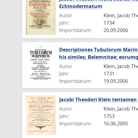
Echinodermatum
Autor
Klein, Jacob T
Jahr:
1734
Importdatum:
20.09.2006
Descriptiones Tubulorum Marin
his similes; Belemnitae; eorum
Autor
Klein, Jacob T
Jahr:
1731
Importdatum:
19.09.2006
Jacobi Theodori Klein tentamen
Autor
Klein, Jacob T
Jahr:
1753
Importdatum:
16.06.2005