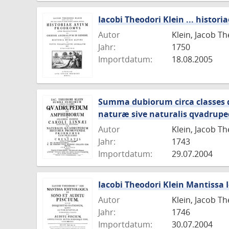
Iacobi Theodori Klein ... histor
Autor
Klein, Jacob T
Jahr:
1750
Importdatum:
18.08.2005
Summa dubiorum circa classes 
naturæ sive naturalis qvadru
Autor
Klein, Jacob T
Jahr:
1743
Importdatum:
29.07.2004
Iacobi Theodori Klein Mantissa 
Autor
Klein, Jacob T
Jahr:
1746
Importdatum:
30.07.2004