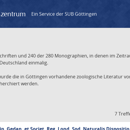
gszentrum
Ein Service der SUB Göttingen
itschriften und 240 der 280 Monographien, in denen im Zeitr
 Deutschland einmalig.
de die in Göttingen vorhandene zoologische Literatur von 1
herchiert werden.
7 Treff
ip. Gedan. et Societ. Reg. Lond. Sod. Naturalis Dispositio