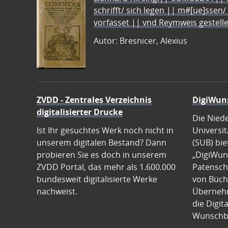
schrifft/ sich legen || m#[ue]ssen/
vorfasset || vnd Reymweis gestel
Autor: Bresnicer, Alexius
ZVDD - Zentrales Verzeichnis
DigiWun
digitalisierter Drucke
Die Nied
Ist Ihr gesuchtes Werk noch nicht in
Universit
unserem digitalen Bestand? Dann
(SUB) bie
probieren Sie es doch in unserem
„DigiWun
ZVDD Portal, das mehr als 1.600.000
Patenscha
bundesweit digitalisierte Werke
von Büch
nachweist.
Übernehm
die Digit
Wunschb