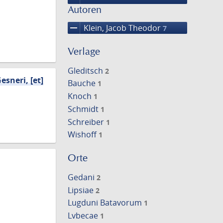
Autoren
remove
Klein, Jacob Theodor
7
Verlage
Gleditsch
2
sneri, [et]
Bauche
1
Knoch
1
Schmidt
1
Schreiber
1
Wishoff
1
Orte
Gedani
2
Lipsiae
2
Lugduni Batavorum
1
Lvbecae
1