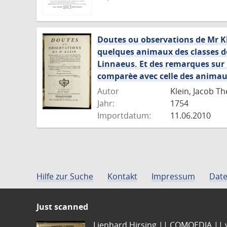
Doutes ou observations de Mr Kl
quelques animaux des classes d
Linnaeus. Et des remarques sur 
comparèe avec celle des animaux
Autor
Klein, Jacob T
Jahr:
1754
Importdatum:
11.06.2010
Hilfe zur Suche
Kontakt
Impressum
Date
Just scanned
Lienhard Hirsing.|| COMOEDIA || vo