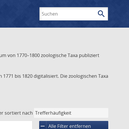
search
Suchen
aum von 1770–1800 zoologische Taxa publiziert
771 bis 1820 digitalisiert. Die zoologischen Taxa
er
sortiert nach
remove
Alle Filter entfernen