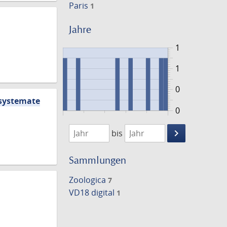
Paris
1
Jahre
1
1
0
 systemate
0
1731
1755
keyboard_arrow_right
bis
Suche
einschränke
Sammlungen
Zoologica
7
VD18 digital
1