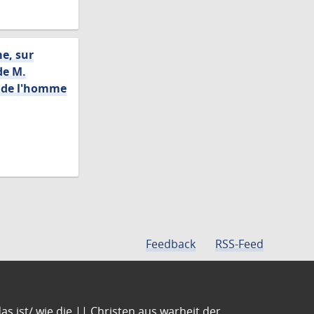
e, sur
de M.
e de l'homme
Feedback
RSS-Feed
s ist/ wie die || Christen aus warheit der