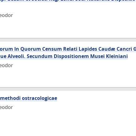
heodor
orum In Quorum Censum Relati Lapides Caudæ Cancri Ge
que Alveoli. Secundum Dispositionem Musei Kleiniani
heodor
 methodi ostracologicae
heodor