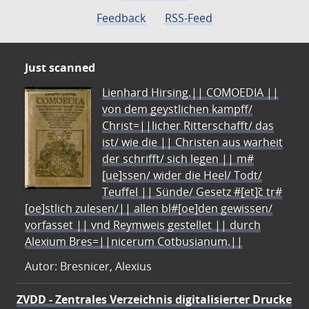
Feedback
RSS-Feed
Just scanned
Lienhard Hirsing.|| COMOEDIA ||
von dem geystlichen kampff/
Christ=||licher Ritterschafft/ das
ist/ wie die || Christen aus warheit
der schrifft/ sich legen || m#
[ue]ssen/ wider die Heel/ Todt/
Teuffel || Sünde/ Gesetz #[et]c̃ tr#
[oe]stlich zulesen/|| allen bl#[oe]den gewissen/
vorfasset || vnd Reymweis gestellet || durch
Alexium Bres=||nicerum Cotbusianum.||
Autor: Bresnicer, Alexius
ZVDD - Zentrales Verzeichnis digitalisierter Drucke