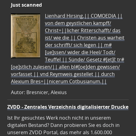
Just scanned
Lienhard Hirsing.|| COMOEDIA ||
von dem geystlichen kampff/
Christ=||licher Ritterschafft/ das
ist/ wie die || Christen aus warheit
der schrifft/ sich legen || m#
[ue]ssen/ wider die Heel/ Todt/
Teuffel || Sünde/ Gesetz #[et]c̃ tr#
[oe]stlich zulesen/|| allen bl#[oe]den gewissen/
vorfasset || vnd Reymweis gestellet || durch
Alexium Bres=||nicerum Cotbusianum.||
Autor: Bresnicer, Alexius
ZVDD - Zentrales Verzeichnis digitalisierter Drucke
Ist Ihr gesuchtes Werk noch nicht in unserem
digitalen Bestand? Dann probieren Sie es doch in
unserem ZVDD Portal, das mehr als 1.600.000