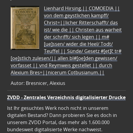
Lienhard Hirsing.|| COMOEDIA ||
von dem geystlichen kampff/
Christ=||licher Ritterschafft/ das
ist/ wie die || Christen aus warheit
der schrifft/ sich legen || m#
[ue]ssen/ wider die Heel/ Todt/
Teuffel || Sünde/ Gesetz #[et]c̃ tr#
[oe]stlich zulesen/|| allen bl#[oe]den gewissen/
vorfasset || vnd Reymweis gestellet || durch
Alexium Bres=||nicerum Cotbusianum.||
Autor: Bresnicer, Alexius
ZVDD - Zentrales Verzeichnis digitalisierter Drucke
Ist Ihr gesuchtes Werk noch nicht in unserem
digitalen Bestand? Dann probieren Sie es doch in
unserem ZVDD Portal, das mehr als 1.600.000
bundesweit digitalisierte Werke nachweist.