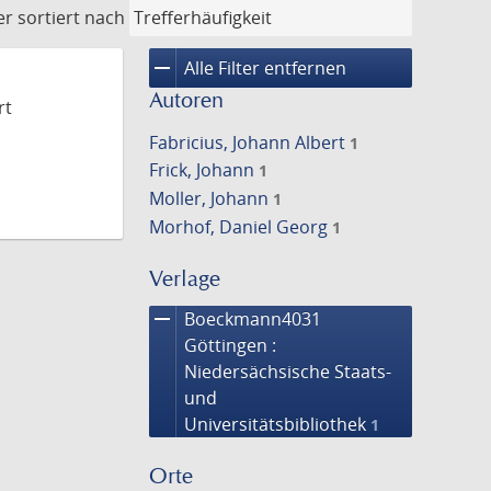
er
sortiert nach
remove
Alle Filter entfernen
Autoren
rt
Fabricius, Johann Albert
1
Frick, Johann
1
Moller, Johann
1
Morhof, Daniel Georg
1
Verlage
remove
Boeckmann4031
Göttingen :
Niedersächsische Staats-
und
Universitätsbibliothek
1
Orte