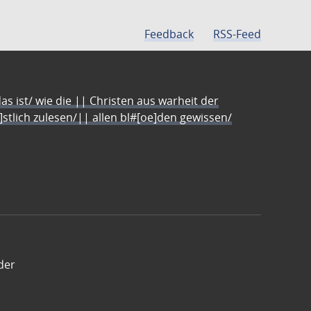
Feedback
RSS-Feed
s ist/ wie die || Christen aus warheit der
e]stlich zulesen/|| allen bl#[oe]den gewissen/
der