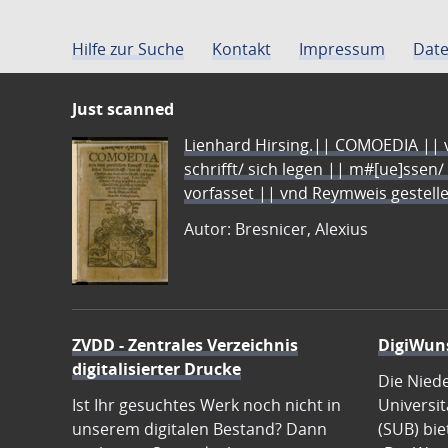
Hilfe zur Suche
Kontakt
Impressum
Date
Just scanned
Lienhard Hirsing.|| COMOEDIA || vo
schrifft/ sich legen || m#[ue]ssen/
vorfasset || vnd Reymweis gestel
Autor: Bresnicer, Alexius
ZVDD - Zentrales Verzeichnis
DigiWun
digitalisierter Drucke
Die Nied
Ist Ihr gesuchtes Werk noch nicht in
Universit
unserem digitalen Bestand? Dann
(SUB) bie