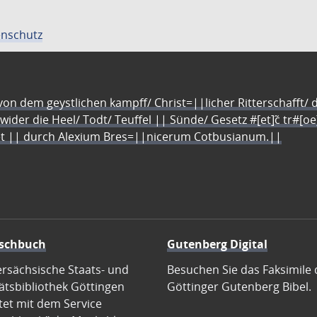
nschutz
n dem geystlichen kampff/ Christ=||licher Ritterschafft/ da
 wider die Heel/ Todt/ Teuffel || Sünde/ Gesetz #[et]c̃ tr#[o
let || durch Alexium Bres=||nicerum Cotbusianum.||
schbuch
Gutenberg Digital
ersächsische Staats- und
Besuchen Sie das Faksimile 
ätsbibliothek Göttingen
Göttinger Gutenberg Bibel.
tet mit dem Service