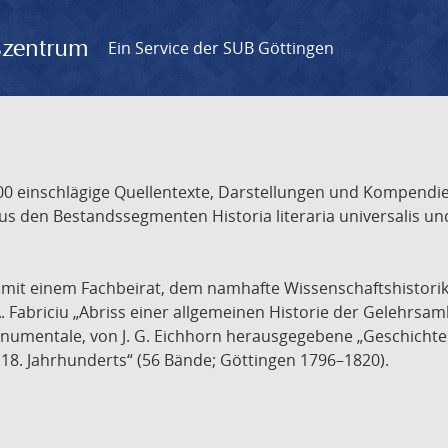
gszentrum
Ein Service der SUB Göttingen
 einschlägige Quellentexte, Darstellungen und Kompendien
s den Bestandssegmenten Historia literaria universalis und
t mit einem Fachbeirat, dem namhafte Wissenschaftshistori
A. Fabriciu „Abriss einer allgemeinen Historie der Gelehrsam
 monumentale, von J. G. Eichhorn herausgegebene „Geschicht
18. Jahrhunderts“ (56 Bände; Göttingen 1796–1820).