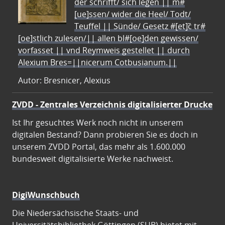
der schrifft/ sich legen || m#
[ue]ssen/ wider die Heel/ Todt/
Teuffel || Sünde/ Gesetz #[et]c̃ tr#
[oe]stlich zulesen/|| allen bl#[oe]den gewissen/
vorfasset || vnd Reymweis gestellet || durch
Alexium Bres=||nicerum Cotbusianum.||
Autor: Bresnicer, Alexius
ZVDD - Zentrales Verzeichnis digitalisierter Drucke
Ist Ihr gesuchtes Werk noch nicht in unserem
digitalen Bestand? Dann probieren Sie es doch in
unserem ZVDD Portal, das mehr als 1.600.000
bundesweit digitalisierte Werke nachweist.
DigiWunschbuch
Die Niedersächsische Staats- und