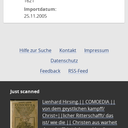
1621
Importdatum:
25.11.2005
Hilfe zur Suche
Kontakt
Impressum
Datenschutz
Feedback
RSS-Feed
Just scanned
Lienhard Hirsing.|| COMOEDIA ||
von dem geystlichen kampff/
Christ=||licher Ritterschafft/ das
ist/ wie die || Christen aus warheit