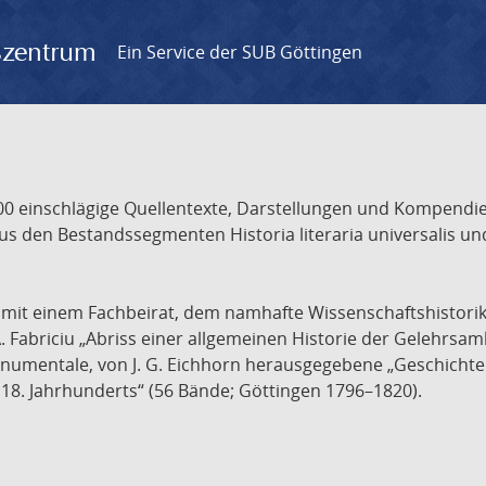
gszentrum
Ein Service der SUB Göttingen
 einschlägige Quellentexte, Darstellungen und Kompendien
s den Bestandssegmenten Historia literaria universalis und
t mit einem Fachbeirat, dem namhafte Wissenschaftshistori
A. Fabriciu „Abriss einer allgemeinen Historie der Gelehrsam
 monumentale, von J. G. Eichhorn herausgegebene „Geschicht
18. Jahrhunderts“ (56 Bände; Göttingen 1796–1820).