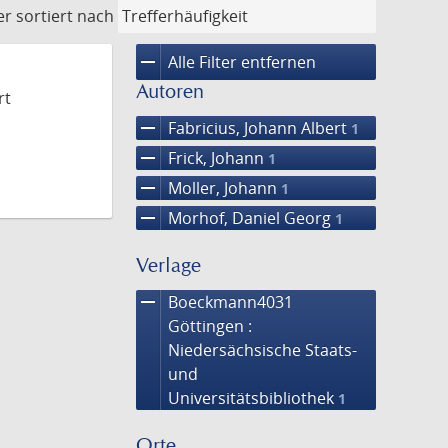
er
sortiert nach
remove
Alle Filter entfernen
Autoren
rt
remove
Fabricius, Johann Albert
1
remove
Frick, Johann
1
remove
Moller, Johann
1
remove
Morhof, Daniel Georg
1
Verlage
remove
Boeckmann4031
Göttingen :
Niedersächsische Staats-
und
Universitätsbibliothek
1
Orte