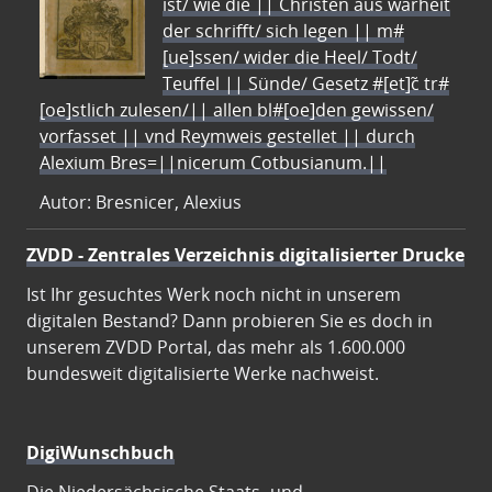
ist/ wie die || Christen aus warheit
der schrifft/ sich legen || m#
[ue]ssen/ wider die Heel/ Todt/
Teuffel || Sünde/ Gesetz #[et]c̃ tr#
[oe]stlich zulesen/|| allen bl#[oe]den gewissen/
vorfasset || vnd Reymweis gestellet || durch
Alexium Bres=||nicerum Cotbusianum.||
Autor: Bresnicer, Alexius
ZVDD - Zentrales Verzeichnis digitalisierter Drucke
Ist Ihr gesuchtes Werk noch nicht in unserem
digitalen Bestand? Dann probieren Sie es doch in
unserem ZVDD Portal, das mehr als 1.600.000
bundesweit digitalisierte Werke nachweist.
DigiWunschbuch