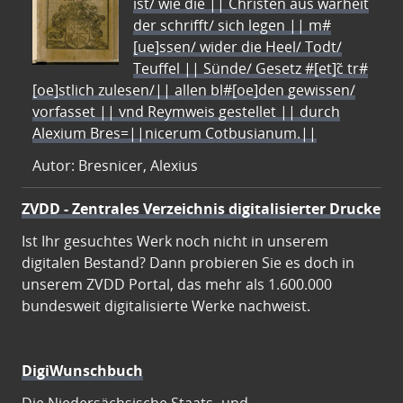
ist/ wie die || Christen aus warheit
der schrifft/ sich legen || m#
[ue]ssen/ wider die Heel/ Todt/
Teuffel || Sünde/ Gesetz #[et]c̃ tr#
[oe]stlich zulesen/|| allen bl#[oe]den gewissen/
vorfasset || vnd Reymweis gestellet || durch
Alexium Bres=||nicerum Cotbusianum.||
Autor: Bresnicer, Alexius
ZVDD - Zentrales Verzeichnis digitalisierter Drucke
Ist Ihr gesuchtes Werk noch nicht in unserem
digitalen Bestand? Dann probieren Sie es doch in
unserem ZVDD Portal, das mehr als 1.600.000
bundesweit digitalisierte Werke nachweist.
DigiWunschbuch