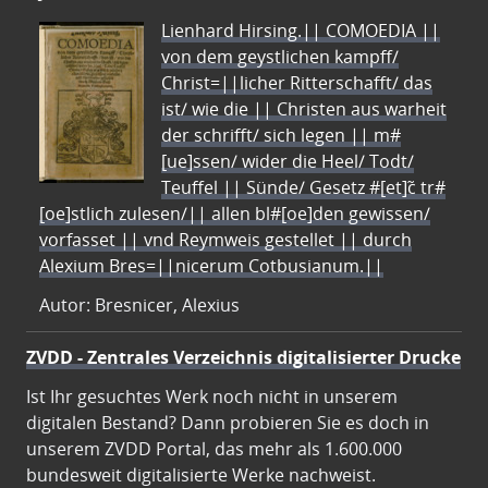
Lienhard Hirsing.|| COMOEDIA ||
von dem geystlichen kampff/
Christ=||licher Ritterschafft/ das
ist/ wie die || Christen aus warheit
der schrifft/ sich legen || m#
[ue]ssen/ wider die Heel/ Todt/
Teuffel || Sünde/ Gesetz #[et]c̃ tr#
[oe]stlich zulesen/|| allen bl#[oe]den gewissen/
vorfasset || vnd Reymweis gestellet || durch
Alexium Bres=||nicerum Cotbusianum.||
Autor: Bresnicer, Alexius
ZVDD - Zentrales Verzeichnis digitalisierter Drucke
Ist Ihr gesuchtes Werk noch nicht in unserem
digitalen Bestand? Dann probieren Sie es doch in
unserem ZVDD Portal, das mehr als 1.600.000
bundesweit digitalisierte Werke nachweist.