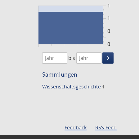
1
1
0
0
1749
1750
keyboard_arrow_right
bis
Suche
einschränke
Sammlungen
Wissenschafts­geschichte
1
Feedback
RSS-Feed