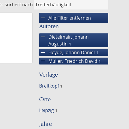
er
sortiert nach
remove
Alle Filter entfernen
Autoren
remove
Dietelmair, Johann
Augustin
1
remove
Heyde, Johann Daniel
1
remove
Müller, Friedrich David
1
Verlage
Breitkopf
1
Orte
Leipzig
1
Jahre