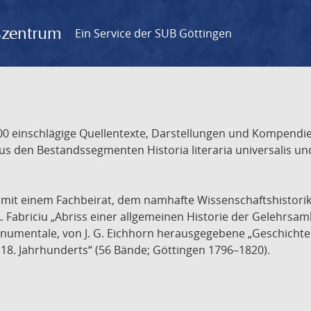
gszentrum
Ein Service der SUB Göttingen
 einschlägige Quellentexte, Darstellungen und Kompendien
s den Bestandssegmenten Historia literaria universalis und
t mit einem Fachbeirat, dem namhafte Wissenschaftshistori
A. Fabriciu „Abriss einer allgemeinen Historie der Gelehrsam
 monumentale, von J. G. Eichhorn herausgegebene „Geschicht
18. Jahrhunderts“ (56 Bände; Göttingen 1796–1820).