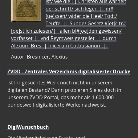
ist/ wie die || Christen aus warheit
der schrifft/ sich legen || m#
[ue]ssen/ wider die Heel/ Todt/
Teuffel || Sünde/ Gesetz #[et]c̃ tr#
[oe]stlich zulesen/|| allen bl#[oe]den gewissen/
vorfasset || vnd Reymweis gestellet || durch
Alexium Bres=||nicerum Cotbusianum.||
Autor: Bresnicer, Alexius
ZVDD - Zentrales Verzeichnis digitalisierter Drucke
Ist Ihr gesuchtes Werk noch nicht in unserem
digitalen Bestand? Dann probieren Sie es doch in
unserem ZVDD Portal, das mehr als 1.600.000
bundesweit digitalisierte Werke nachweist.
DigiWunschbuch