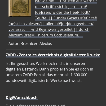
ist/ wie die || Christen aus warheit
der schrifft/ sich legen || m#
[ue]ssen/ wider die Heel/ Todt/
Teuffel || Sünde/ Gesetz #[et]c̃ tr#
[oe]stlich zulesen/|| allen bl#[oe]den gewissen/
vorfasset || vnd Reymweis gestellet || durch
Alexium Bres=||nicerum Cotbusianum.||
Autor: Bresnicer, Alexius
ZVDD - Zentrales Verzeichnis digitalisierter Drucke
Ist Ihr gesuchtes Werk noch nicht in unserem
digitalen Bestand? Dann probieren Sie es doch in
unserem ZVDD Portal, das mehr als 1.600.000
bundesweit digitalisierte Werke nachweist.
DigiWunschbuch