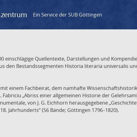
gszentrum
Ein Service der SUB Göttingen
 einschlägige Quellentexte, Darstellungen und Kompendien
s den Bestandssegmenten Historia literaria universalis und
t mit einem Fachbeirat, dem namhafte Wissenschaftshistori
A. Fabriciu „Abriss einer allgemeinen Historie der Gelehrsam
 monumentale, von J. G. Eichhorn herausgegebene „Geschicht
18. Jahrhunderts“ (56 Bände; Göttingen 1796–1820).