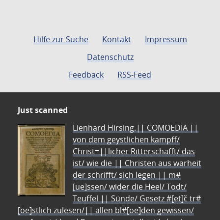
Hilfe zur Suche
Kontakt
Impressum
Datenschutz
Feedback
RSS-Feed
Just scanned
Lienhard Hirsing.|| COMOEDIA ||
von dem geystlichen kampff/
Christ=||licher Ritterschafft/ das
ist/ wie die || Christen aus warheit
der schrifft/ sich legen || m#
[ue]ssen/ wider die Heel/ Todt/
Teuffel || Sünde/ Gesetz #[et]c̃ tr#
[oe]stlich zulesen/|| allen bl#[oe]den gewissen/