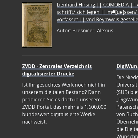
Lienhard Hirsing.|| COMOEDIA || vo
schrifft/ sich legen || m#[ue]ssen/
vorfasset || vnd Reymweis gestel
Autor: Bresnicer, Alexius
ZVDD - Zentrales Verzeichnis
DigiWun
digitalisierter Drucke
Die Nied
Ist Ihr gesuchtes Werk noch nicht in
Universit
unserem digitalen Bestand? Dann
(SUB) bie
probieren Sie es doch in unserem
„DigiWun
ZVDD Portal, das mehr als 1.600.000
Patenscha
bundesweit digitalisierte Werke
von Büch
nachweist.
Übernehm
die Digit
Wunschb