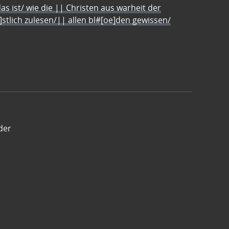
s ist/ wie die || Christen aus warheit der
e]stlich zulesen/|| allen bl#[oe]den gewissen/
der