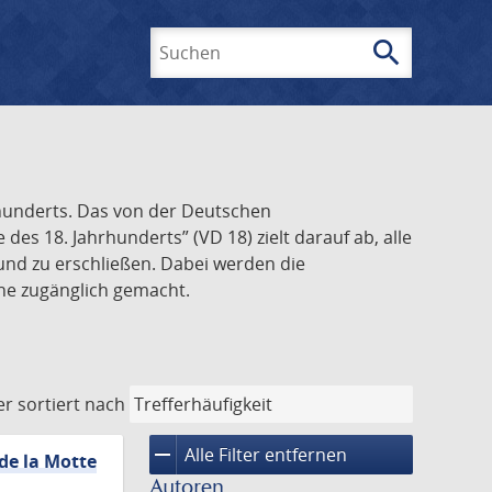
search
Suchen
rhunderts. Das von der Deutschen
s 18. Jahrhunderts” (VD 18) zielt darauf ab, alle
und zu erschließen. Dabei werden die
ine zugänglich gemacht.
er
sortiert nach
remove
Alle Filter entfernen
 de la Motte
Autoren