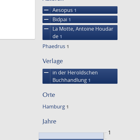
remove
Aesopus
1
remove
Bidpai
1
remove
La Motte, Antoine Houdar
de
1
Phaedrus
1
Verlage
remove
in der Heroldschen
Buchhandlung
1
Orte
Hamburg
1
Jahre
1