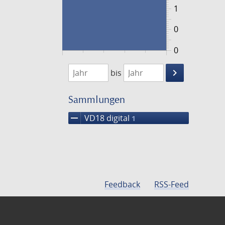
1
0
0
1781
1782
keyboard_arrow_right
bis
Suche
einschränke
Sammlungen
remove
VD18 digital
1
Feedback
RSS-Feed