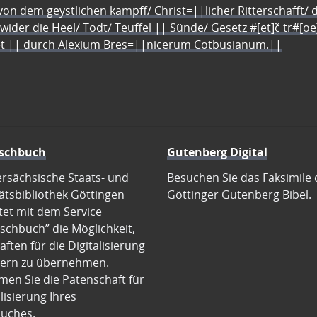
n dem geystlichen kampff/ Christ=||licher Ritterschafft/ da
 wider die Heel/ Todt/ Teuffel || Sünde/ Gesetz #[et]c̃ tr#[o
let || durch Alexium Bres=||nicerum Cotbusianum.||
schbuch
Gutenberg Digital
ersächsische Staats- und
Besuchen Sie das Faksimile 
ätsbibliothek Göttingen
Göttinger Gutenberg Bibel.
tet mit dem Service
schbuch” die Möglichkeit,
ften für die Digitalisierung
ern zu übernehmen.
en Sie die Patenschaft für
alisierung Ihres
uches.