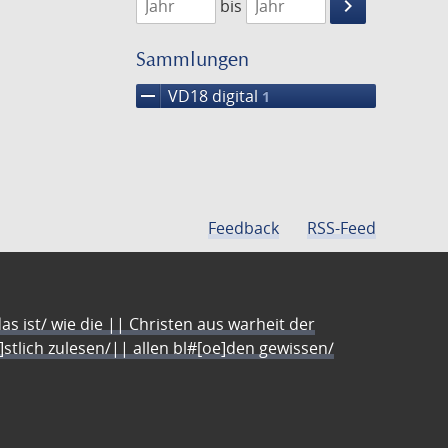
keyboard_arrow_right
bis
Suche
einschränke
Sammlungen
remove
VD18 digital
1
Feedback
RSS-Feed
s ist/ wie die || Christen aus warheit der
e]stlich zulesen/|| allen bl#[oe]den gewissen/