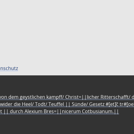
nschutz
n dem geystlichen kampff/ Christ=||licher Ritterschafft/ da
 wider die Heel/ Todt/ Teuffel || Sünde/ Gesetz #[et]c̃ tr#[o
let || durch Alexium Bres=||nicerum Cotbusianum.||