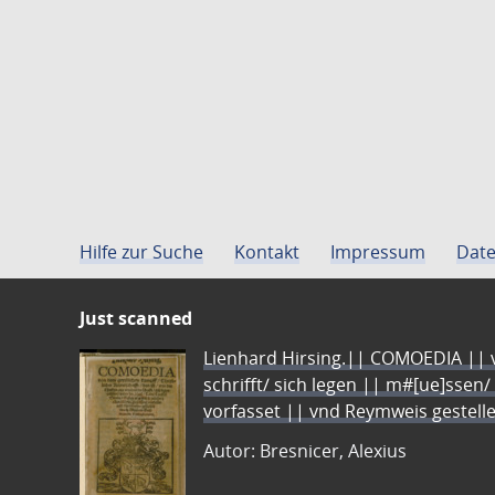
Hilfe zur Suche
Kontakt
Impressum
Date
Just scanned
Lienhard Hirsing.|| COMOEDIA || vo
schrifft/ sich legen || m#[ue]ssen/
vorfasset || vnd Reymweis gestel
Autor: Bresnicer, Alexius