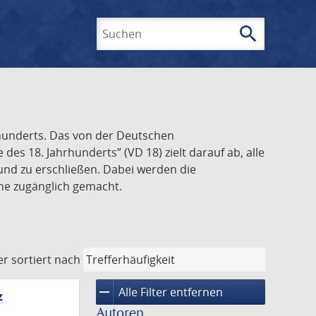
search
Suchen
rhunderts. Das von der Deutschen
s 18. Jahrhunderts” (VD 18) zielt darauf ab, alle
und zu erschließen. Dabei werden die
ine zugänglich gemacht.
er
sortiert nach
remove
Alle Filter entfernen
z
Autoren