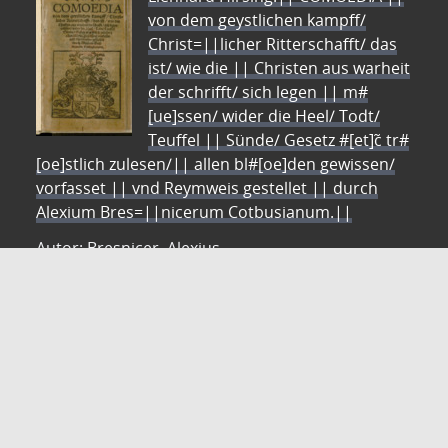
von dem geystlichen kampff/
Christ=||licher Ritterschafft/ das
ist/ wie die || Christen aus warheit
der schrifft/ sich legen || m#
[ue]ssen/ wider die Heel/ Todt/
Teuffel || Sünde/ Gesetz #[et]c̃ tr#
[oe]stlich zulesen/|| allen bl#[oe]den gewissen/
vorfasset || vnd Reymweis gestellet || durch
Alexium Bres=||nicerum Cotbusianum.||
Autor: Bresnicer, Alexius
ZVDD - Zentrales Verzeichnis digitalisierter Drucke
Ist Ihr gesuchtes Werk noch nicht in unserem
digitalen Bestand? Dann probieren Sie es doch in
unserem ZVDD Portal, das mehr als 1.600.000
bundesweit digitalisierte Werke nachweist.