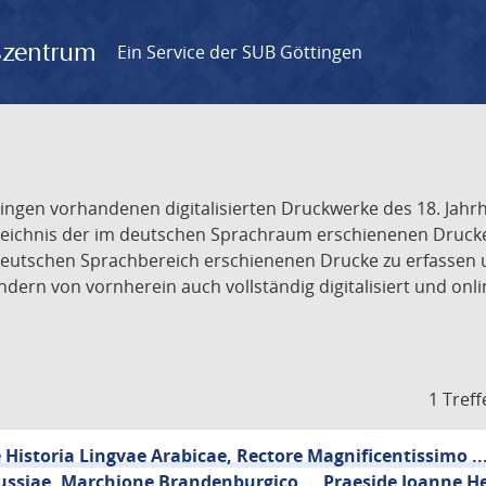
gszentrum
Ein Service der SUB Göttingen
tingen vorhandenen digitalisierten Druckwerke des 18. Jah
ichnis der im deutschen Sprachraum erschienenen Drucke de
deutschen Sprachbereich erschienenen Drucke zu erfassen 
dern von vornherein auch vollständig digitalisiert und onl
1 Treff
Historia Lingvae Arabicae, Rectore Magnificentissimo ..
ussiae, Marchione Brandenburgico ... Praeside Joanne He