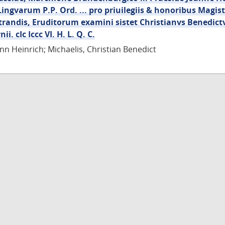
Lingvarum P.P. Ord. ... pro priuilegiis & honoribus Magist
randis, Eruditorum examini sistet Christianvs Benedictv
ii. cIc Iccc VI. H. L. Q. C.
nn Heinrich; Michaelis, Christian Benedict