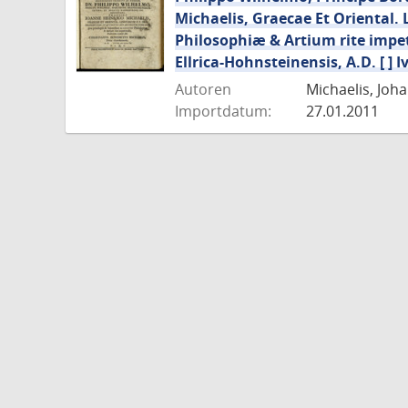
Michaelis, Graecae Et Oriental. 
Philosophiæ & Artium rite impet
Ellrica-Hohnsteinensis, A.D. [ ] Ivn
Autoren
Michaelis, Joha
Importdatum:
27.01.2011