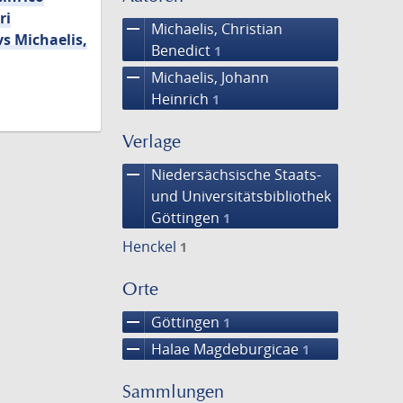
ri
remove
Michaelis, Christian
s Michaelis,
Benedict
1
remove
Michaelis, Johann
Heinrich
1
Verlage
remove
Niedersächsische Staats-
und Universitätsbibliothek
Göttingen
1
Henckel
1
Orte
remove
Göttingen
1
remove
Halae Magdeburgicae
1
Sammlungen