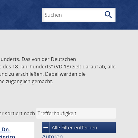
search
Suchen
rhunderts. Das von der Deutschen
s 18. Jahrhunderts” (VD 18) zielt darauf ab, alle
und zu erschließen. Dabei werden die
ine zugänglich gemacht.
er
sortiert nach
remove
Alle Filter entfernen
. Dn.
Autoren
inrico