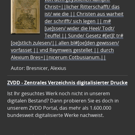
Christ=||licher Ritterschafft/ das
ist/ wie die || Christen aus warheit
der schrifft/ sich legen || m#
[ue]ssen/ wider die Heel/ Todt/
Teuffel || Sünde/ Gesetz #[et]c̃ tr#
[oe]stlich zulesen/|| allen bl#[oe]den gewissen/
vorfasset || vnd Reymweis gestellet || durch
Alexium Bres=||nicerum Cotbusianum.||
Autor: Bresnicer, Alexius
ZVDD - Zentrales Verzeichnis digitalisierter Drucke
Ist Ihr gesuchtes Werk noch nicht in unserem
digitalen Bestand? Dann probieren Sie es doch in
unserem ZVDD Portal, das mehr als 1.600.000
bundesweit digitalisierte Werke nachweist.