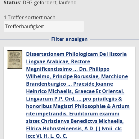
Status:
DFG-gefördert, laufend
1 Treffer
sortiert nach
Filter anzeigen
Dissertationem Philologicam De Historia
Lingvae Arabicae, Rectore
Magnificentissimo ... Dn. Philippo
Wilhelmo, Principe Borussiae, Marchione
Brandenburgico ... Praeside Joanne
Heinrico Michaelis, Graecae Et Oriental.
Lingvarum P.P. Ord. ... pro priuilegiis &
honoribus Magistri Philosophiæ & Artium
rite impetrandis, Eruditorum examini
sistet Christianvs Benedictvs Michaelis,
Ellrica-Hohnsteinensis, A.D. [ ] Ivnii. cIc
Iccc VI. H. L. Q. C.