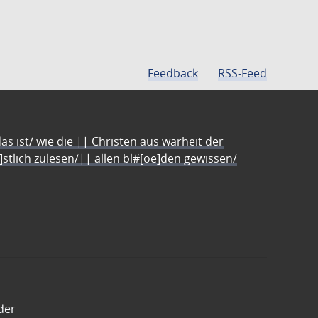
Feedback
RSS-Feed
s ist/ wie die || Christen aus warheit der
e]stlich zulesen/|| allen bl#[oe]den gewissen/
der