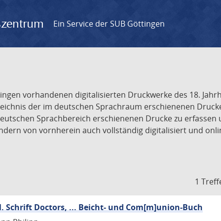
gszentrum
Ein Service der SUB Göttingen
tingen vorhandenen digitalisierten Druckwerke des 18. Jah
ichnis der im deutschen Sprachraum erschienenen Drucke de
deutschen Sprachbereich erschienenen Drucke zu erfassen 
dern von vornherein auch vollständig digitalisiert und onl
1 Treff
l. Schrift Doctors, ... Beicht- und Com[m]union-Buch