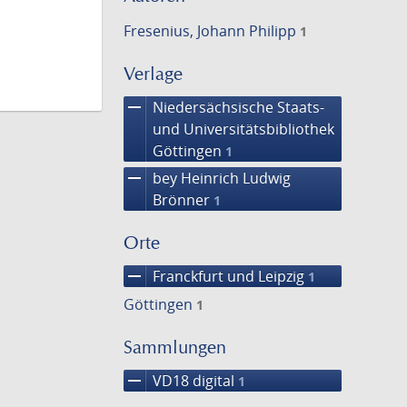
Fresenius, Johann Philipp
1
Verlage
remove
Niedersächsische Staats-
und Universitätsbibliothek
Göttingen
1
remove
bey Heinrich Ludwig
Brönner
1
Orte
remove
Franckfurt und Leipzig
1
Göttingen
1
Sammlungen
remove
VD18 digital
1