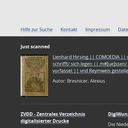
Hilfe zur Suche
Kontakt
Impressum
Date
Just scanned
Lienhard Hirsing.|| COMOEDIA || vo
schrifft/ sich legen || m#[ue]ssen/
vorfasset || vnd Reymweis gestel
Autor: Bresnicer, Alexius
ZVDD - Zentrales Verzeichnis
DigiWun
digitalisierter Drucke
Die Nied