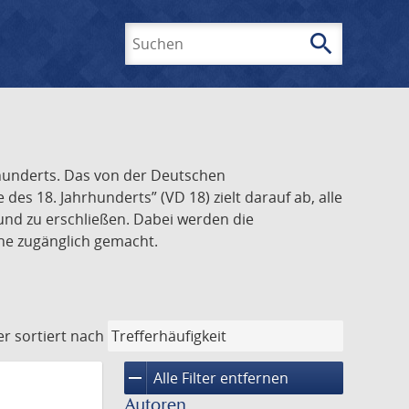
search
Suchen
rhunderts. Das von der Deutschen
s 18. Jahrhunderts” (VD 18) zielt darauf ab, alle
und zu erschließen. Dabei werden die
ine zugänglich gemacht.
er
sortiert nach
remove
Alle Filter entfernen
Autoren