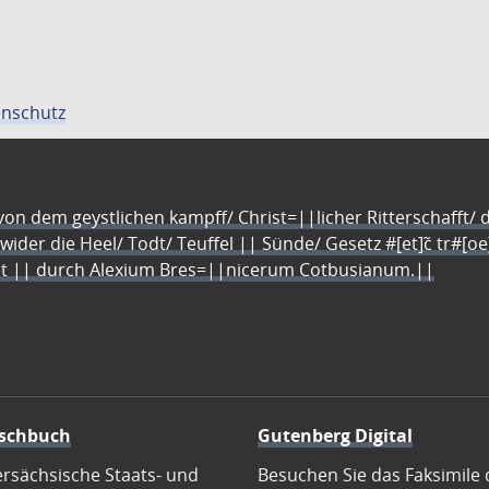
nschutz
n dem geystlichen kampff/ Christ=||licher Ritterschafft/ da
 wider die Heel/ Todt/ Teuffel || Sünde/ Gesetz #[et]c̃ tr#[o
let || durch Alexium Bres=||nicerum Cotbusianum.||
schbuch
Gutenberg Digital
ersächsische Staats- und
Besuchen Sie das Faksimile 