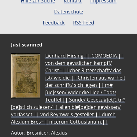
Hilfe zur Suche
Kontakt
Impressum
Datenschutz
Feedback
RSS-Feed
Just scanned
Lienhard Hirsing.|| COMOEDIA ||
von dem geystlichen kampff/
Christ=||licher Ritterschafft/ das
ist/ wie die || Christen aus warheit
der schrifft/ sich legen || m#
[ue]ssen/ wider die Heel/ Todt/
Teuffel || Sünde/ Gesetz #[et]c̃ tr#
[oe]stlich zulesen/|| allen bl#[oe]den gewissen/
vorfasset || vnd Reymweis gestellet || durch
Alexium Bres=||nicerum Cotbusianum.||
Autor: Bresnicer, Alexius