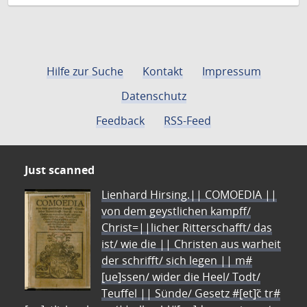
Hilfe zur Suche
Kontakt
Impressum
Datenschutz
Feedback
RSS-Feed
Just scanned
Lienhard Hirsing.|| COMOEDIA ||
von dem geystlichen kampff/
Christ=||licher Ritterschafft/ das
ist/ wie die || Christen aus warheit
der schrifft/ sich legen || m#
[ue]ssen/ wider die Heel/ Todt/
Teuffel || Sünde/ Gesetz #[et]c̃ tr#