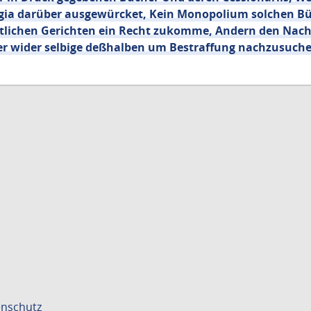
egia darüber ausgewürcket, Kein Monopolium solchen Bü
eltlichen Gerichten ein Recht zukomme, Andern den Nac
der wider selbige deßhalben um Bestraffung nachzusuch
nschutz