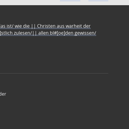
s ist/ wie die || Christen aus warheit der
e]stlich zulesen/|| allen bl#[oe]den gewissen/
der