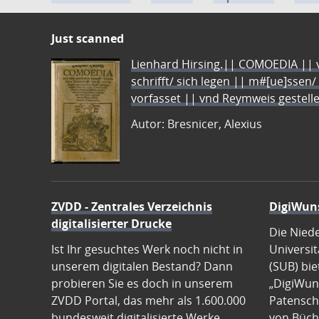
Just scanned
Lienhard Hirsing.|| COMOEDIA || vo
schrifft/ sich legen || m#[ue]ssen/
vorfasset || vnd Reymweis gestel
Autor: Bresnicer, Alexius
ZVDD - Zentrales Verzeichnis
DigiWun
digitalisierter Drucke
Die Nied
Ist Ihr gesuchtes Werk noch nicht in
Universit
unserem digitalen Bestand? Dann
(SUB) bie
probieren Sie es doch in unserem
„DigiWun
ZVDD Portal, das mehr als 1.600.000
Patenscha
bundesweit digitalisierte Werke
von Büch