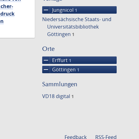
cher-
remove
Jungnicol
1
hdruck
Niedersächsische Staats- und
en
Universitätsbibliothek
Göttingen
1
Orte
remove
Erffurt
1
remove
Göttingen
1
Sammlungen
VD18 digital
1
Feedback
RSS-Feed