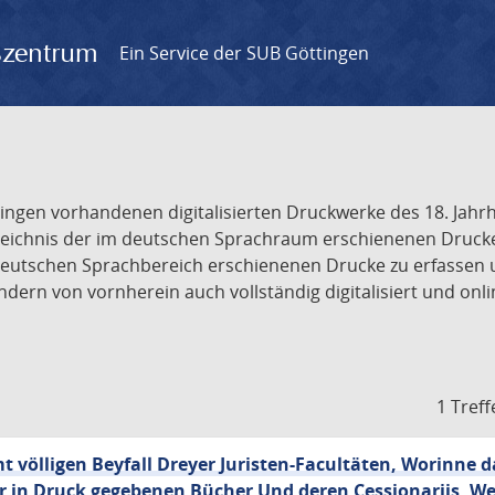
gszentrum
Ein Service der SUB Göttingen
tingen vorhandenen digitalisierten Druckwerke des 18. Jah
ichnis der im deutschen Sprachraum erschienenen Drucke de
deutschen Sprachbereich erschienenen Drucke zu erfassen 
dern von vornherein auch vollständig digitalisiert und onl
1 Treff
 völligen Beyfall Dreyer Juristen-Facultäten, Worinne 
r in Druck gegebenen Bücher Und deren Cessionariis, W