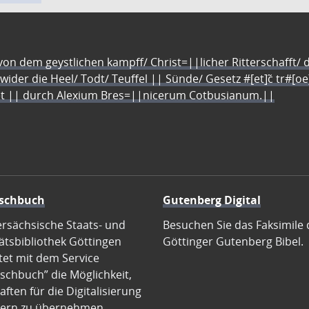
n dem geystlichen kampff/ Christ=||licher Ritterschafft/ da
 wider die Heel/ Todt/ Teuffel || Sünde/ Gesetz #[et]c̃ tr#[o
let || durch Alexium Bres=||nicerum Cotbusianum.||
schbuch
Gutenberg Digital
ersächsische Staats- und
Besuchen Sie das Faksimile 
ätsbibliothek Göttingen
Göttinger Gutenberg Bibel.
tet mit dem Service
schbuch” die Möglichkeit,
ften für die Digitalisierung
ern zu übernehmen.