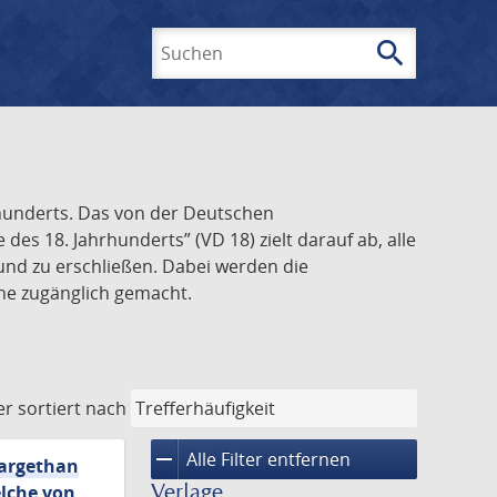
search
Suchen
rhunderts. Das von der Deutschen
s 18. Jahrhunderts” (VD 18) zielt darauf ab, alle
und zu erschließen. Dabei werden die
ine zugänglich gemacht.
er
sortiert nach
remove
Alle Filter entfernen
dargethan
Verlage
elche von