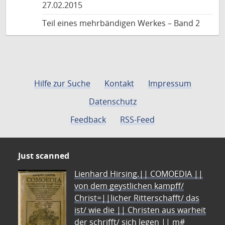
27.02.2015
Teil eines mehrbändigen Werkes – Band 2
Hilfe zur Suche
Kontakt
Impressum
Datenschutz
Feedback
RSS-Feed
Just scanned
Lienhard Hirsing.|| COMOEDIA ||
von dem geystlichen kampff/
Christ=||licher Ritterschafft/ das
ist/ wie die || Christen aus warheit
der schrifft/ sich legen || m#