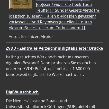
[ue]ssen/ wider die Heel/ Todt/
Teuffel || Sünde/ Gesetz #[et]c̃ tr#
[oe]stlich zulesen/|| allen bl#[oe]den gewissen/
vorfasset || vnd Reymweis gestellet || durch
Alexium Bres=||nicerum Cotbusianum.||
Autor: Bresnicer, Alexius
ZVDD - Zentrales Verzeichnis digitalisierter Drucke
Ist Ihr gesuchtes Werk noch nicht in unserem
digitalen Bestand? Dann probieren Sie es doch in
unserem ZVDD Portal, das mehr als 1.600.000
bundesweit digitalisierte Werke nachweist.
DigiWunschbuch
Die Niedersächsische Staats- und
Universitätsbibliothek Göttingen (SUB) bietet mit