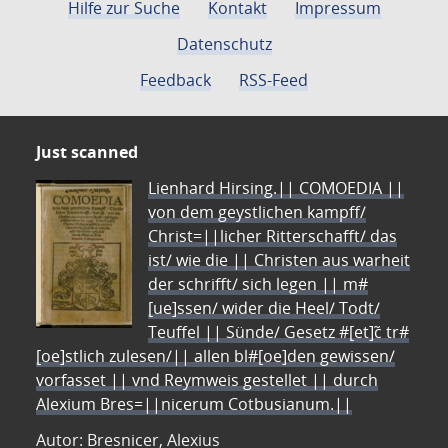
Hilfe zur Suche
Kontakt
Impressum
Datenschutz
Feedback
RSS-Feed
Just scanned
Lienhard Hirsing.|| COMOEDIA ||
von dem geystlichen kampff/
Christ=||licher Ritterschafft/ das
ist/ wie die || Christen aus warheit
der schrifft/ sich legen || m#
[ue]ssen/ wider die Heel/ Todt/
Teuffel || Sünde/ Gesetz #[et]c̃ tr#
[oe]stlich zulesen/|| allen bl#[oe]den gewissen/
vorfasset || vnd Reymweis gestellet || durch
Alexium Bres=||nicerum Cotbusianum.||
Autor: Bresnicer, Alexius