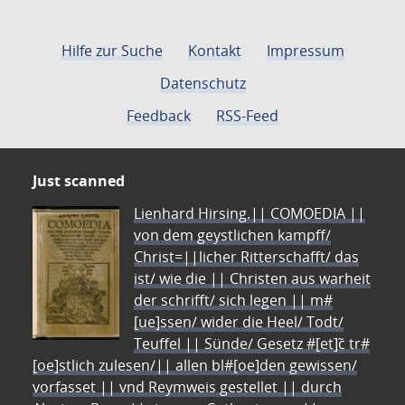
Hilfe zur Suche
Kontakt
Impressum
Datenschutz
Feedback
RSS-Feed
Just scanned
Lienhard Hirsing.|| COMOEDIA ||
von dem geystlichen kampff/
Christ=||licher Ritterschafft/ das
ist/ wie die || Christen aus warheit
der schrifft/ sich legen || m#
[ue]ssen/ wider die Heel/ Todt/
Teuffel || Sünde/ Gesetz #[et]c̃ tr#
[oe]stlich zulesen/|| allen bl#[oe]den gewissen/
vorfasset || vnd Reymweis gestellet || durch