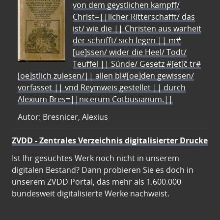
von dem geystlichen kampff/
Christ=||licher Ritterschafft/ das
ist/ wie die || Christen aus warheit
der schrifft/ sich legen || m#
[ue]ssen/ wider die Heel/ Todt/
Teuffel || Sünde/ Gesetz #[et]c̃ tr#
[oe]stlich zulesen/|| allen bl#[oe]den gewissen/
vorfasset || vnd Reymweis gestellet || durch
Alexium Bres=||nicerum Cotbusianum.||
Autor: Bresnicer, Alexius
ZVDD - Zentrales Verzeichnis digitalisierter Drucke
Ist Ihr gesuchtes Werk noch nicht in unserem
digitalen Bestand? Dann probieren Sie es doch in
unserem ZVDD Portal, das mehr als 1.600.000
bundesweit digitalisierte Werke nachweist.