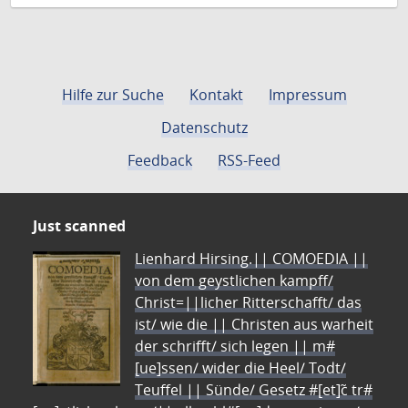
Hilfe zur Suche
Kontakt
Impressum
Datenschutz
Feedback
RSS-Feed
Just scanned
Lienhard Hirsing.|| COMOEDIA ||
von dem geystlichen kampff/
Christ=||licher Ritterschafft/ das
ist/ wie die || Christen aus warheit
der schrifft/ sich legen || m#
[ue]ssen/ wider die Heel/ Todt/
Teuffel || Sünde/ Gesetz #[et]c̃ tr#