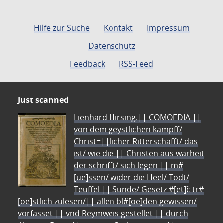
Hilfe zur Suche
Kontakt
Impressum
Datenschutz
Feedback
RSS-Feed
Just scanned
Lienhard Hirsing.|| COMOEDIA ||
von dem geystlichen kampff/
Christ=||licher Ritterschafft/ das
ist/ wie die || Christen aus warheit
der schrifft/ sich legen || m#
[ue]ssen/ wider die Heel/ Todt/
Teuffel || Sünde/ Gesetz #[et]c̃ tr#
[oe]stlich zulesen/|| allen bl#[oe]den gewissen/
vorfasset || vnd Reymweis gestellet || durch