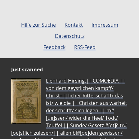
Hilfe zur Suche
Kontakt
Impressum
Datenschutz
Feedback
RSS-Feed
Just scanned
Lienhard Hirsing.|| COMOEDIA ||
von dem geystlichen kampff/
Christ=||licher Ritterschafft/ das
ist/ wie die || Christen aus warheit
der schrifft/ sich legen || m#
[ue]ssen/ wider die Heel/ Todt/
Teuffel || Sünde/ Gesetz #[et]c̃ tr#
[oe]stlich zulesen/|| allen bl#[oe]den gewissen/