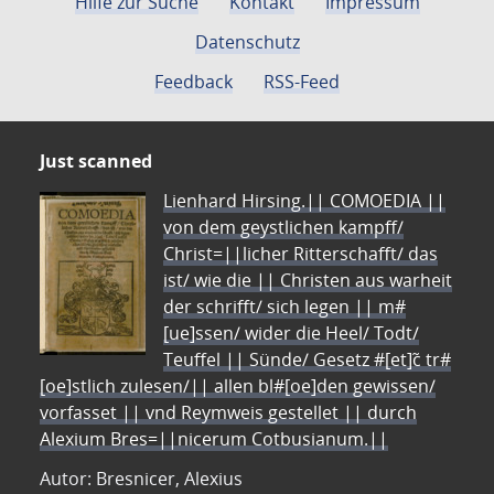
Hilfe zur Suche
Kontakt
Impressum
Datenschutz
Feedback
RSS-Feed
Just scanned
Lienhard Hirsing.|| COMOEDIA ||
von dem geystlichen kampff/
Christ=||licher Ritterschafft/ das
ist/ wie die || Christen aus warheit
der schrifft/ sich legen || m#
[ue]ssen/ wider die Heel/ Todt/
Teuffel || Sünde/ Gesetz #[et]c̃ tr#
[oe]stlich zulesen/|| allen bl#[oe]den gewissen/
vorfasset || vnd Reymweis gestellet || durch
Alexium Bres=||nicerum Cotbusianum.||
Autor: Bresnicer, Alexius