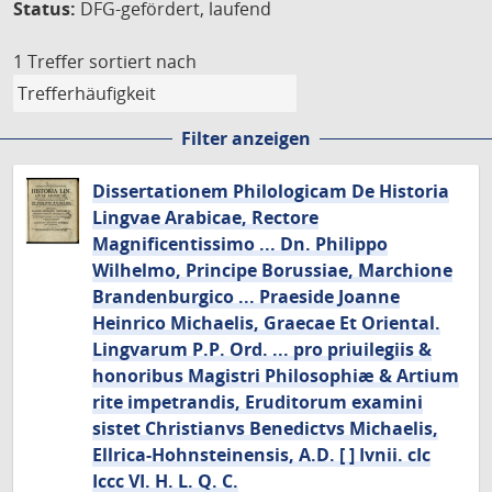
Status:
DFG-gefördert, laufend
1 Treffer
sortiert nach
Filter anzeigen
Dissertationem Philologicam De Historia
Lingvae Arabicae, Rectore
Magnificentissimo ... Dn. Philippo
Wilhelmo, Principe Borussiae, Marchione
Brandenburgico ... Praeside Joanne
Heinrico Michaelis, Graecae Et Oriental.
Lingvarum P.P. Ord. ... pro priuilegiis &
honoribus Magistri Philosophiæ & Artium
rite impetrandis, Eruditorum examini
sistet Christianvs Benedictvs Michaelis,
Ellrica-Hohnsteinensis, A.D. [ ] Ivnii. cIc
Iccc VI. H. L. Q. C.