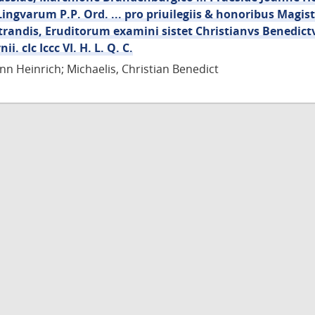
Lingvarum P.P. Ord. ... pro priuilegiis & honoribus Magist
randis, Eruditorum examini sistet Christianvs Benedictv
ii. cIc Iccc VI. H. L. Q. C.
nn Heinrich; Michaelis, Christian Benedict