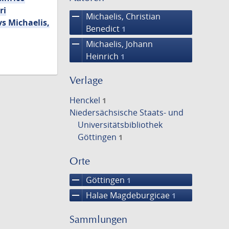
ri
remove
Michaelis, Christian
s Michaelis,
Benedict
1
remove
Michaelis, Johann
Heinrich
1
Verlage
Henckel
1
Niedersächsische Staats- und
Universitätsbibliothek
Göttingen
1
Orte
remove
Göttingen
1
remove
Halae Magdeburgicae
1
Sammlungen