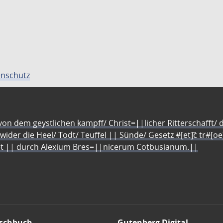
nschutz
n dem geystlichen kampff/ Christ=||licher Ritterschafft/ da
 wider die Heel/ Todt/ Teuffel || Sünde/ Gesetz #[et]c̃ tr#[o
let || durch Alexium Bres=||nicerum Cotbusianum.||
schbuch
Gutenberg Digital