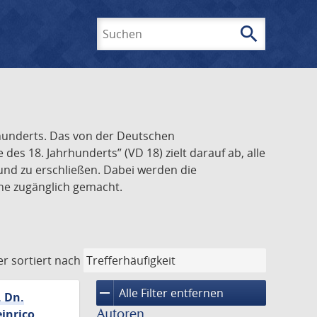
search
Suchen
rhunderts. Das von der Deutschen
s 18. Jahrhunderts” (VD 18) zielt darauf ab, alle
und zu erschließen. Dabei werden die
ine zugänglich gemacht.
er
sortiert nach
remove
Alle Filter entfernen
. Dn.
Autoren
inrico