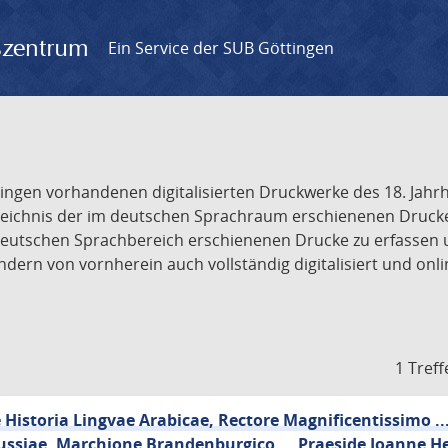
gszentrum
Ein Service der SUB Göttingen
tingen vorhandenen digitalisierten Druckwerke des 18. Jah
ichnis der im deutschen Sprachraum erschienenen Drucke de
deutschen Sprachbereich erschienenen Drucke zu erfassen 
dern von vornherein auch vollständig digitalisiert und onl
1 Treff
Historia Lingvae Arabicae, Rectore Magnificentissimo ..
ussiae, Marchione Brandenburgico ... Praeside Joanne He