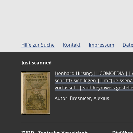
Hilfe zur Suche
Kontakt
Impressum
Date
Just scanned
Lienhard Hirsing.|| COMOEDIA || vo
schrifft/ sich legen || m#[ue]ssen/
vorfasset || vnd Reymweis gestel
Autor: Bresnicer, Alexius
ZVDD - Zentrales Verzeichnis
DigiWun