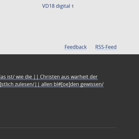
VD18 digital
1
Feedback
RSS-Feed
s ist/ wie die || Christen aus warheit der
e]stlich zulesen/|| allen bl#[oe]den gewissen/