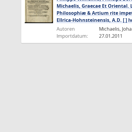
Michaelis, Graecae Et Oriental. 
Philosophiæ & Artium rite impet
Ellrica-Hohnsteinensis, A.D. [ ] Ivn
Autoren
Michaelis, Joha
Importdatum:
27.01.2011