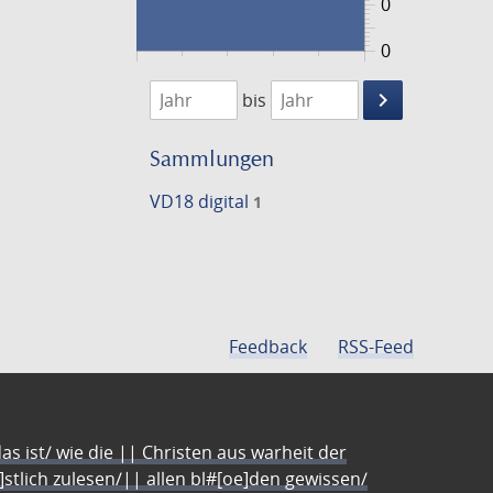
0
0
1776
1777
keyboard_arrow_right
bis
Suche
einschränke
Sammlungen
VD18 digital
1
Feedback
RSS-Feed
s ist/ wie die || Christen aus warheit der
e]stlich zulesen/|| allen bl#[oe]den gewissen/