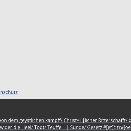
nschutz
n dem geystlichen kampff/ Christ=||licher Ritterschafft/ da
 wider die Heel/ Todt/ Teuffel || Sünde/ Gesetz #[et]c̃ tr#[o