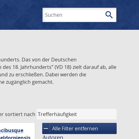
search
Suchen
rhunderts. Das von der Deutschen
s 18. Jahrhunderts” (VD 18) zielt darauf ab, alle
und zu erschließen. Dabei werden die
ine zugänglich gemacht.
er
sortiert nach
remove
Alle Filter entfernen
macibusque
Autoren
eldorpiensis