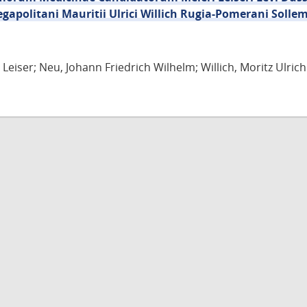
egapolitani Mauritii Ulrici Willich Rugia-Pomerani Solle
Leiser; Neu, Johann Friedrich Wilhelm; Willich, Moritz Ulrich