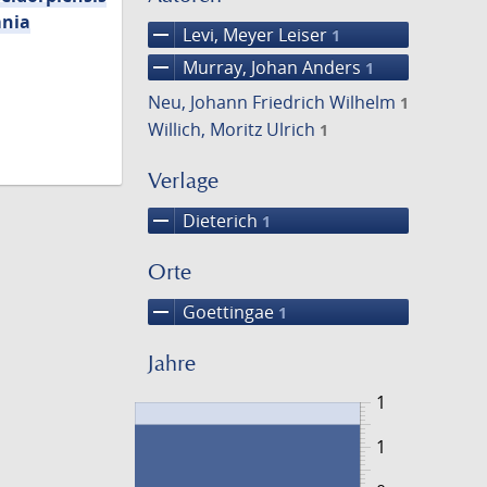
mnia
remove
Levi, Meyer Leiser
1
remove
Murray, Johan Anders
1
Neu, Johann Friedrich Wilhelm
1
Willich, Moritz Ulrich
1
Verlage
remove
Dieterich
1
Orte
remove
Goettingae
1
Jahre
1
1