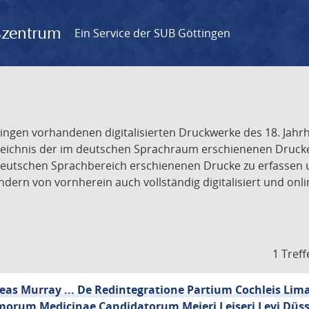
gszentrum
Ein Service der SUB Göttingen
tingen vorhandenen digitalisierten Druckwerke des 18. Jah
ichnis der im deutschen Sprachraum erschienenen Drucke de
deutschen Sprachbereich erschienenen Drucke zu erfassen 
dern von vornherein auch vollständig digitalisiert und onl
1 Treff
reas Murray ... De Redintegratione Partium Cochleis Li
morum Medicinae Candidatorum Meieri Leiseri Levi Düss