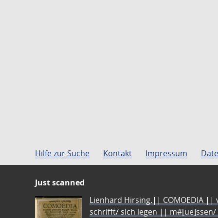
Hilfe zur Suche
Kontakt
Impressum
Date
Just scanned
Lienhard Hirsing.|| COMOEDIA || vo
schrifft/ sich legen || m#[ue]ssen/