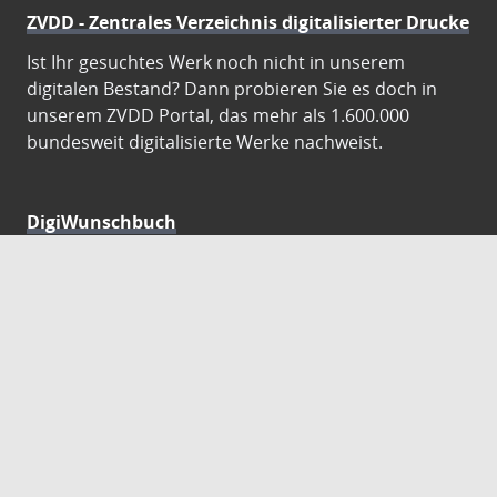
ZVDD - Zentrales Verzeichnis digitalisierter Drucke
Ist Ihr gesuchtes Werk noch nicht in unserem
digitalen Bestand? Dann probieren Sie es doch in
unserem ZVDD Portal, das mehr als 1.600.000
bundesweit digitalisierte Werke nachweist.
DigiWunschbuch
Die Niedersächsische Staats- und
Universitätsbibliothek Göttingen (SUB) bietet mit
dem Service „DigiWunschbuch” die Möglichkeit,
Patenschaften für die Digitalisierung von Büchern zu
übernehmen. Übernehmen Sie die Patenschaft für
die Digitalisierung Ihres Wunschbuches.
Gutenberg Digital