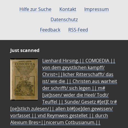
Hilfe zur Suche
Kontakt
Impressum
Datenschutz
Feedback
RSS-Feed
Just scanned
Lienhard Hirsing.|| COMOEDIA ||
von dem geystlichen kampff/
Christ=||licher Ritterschafft/ das
ist/ wie die || Christen aus warheit
der schrifft/ sich legen || m#
[ue]ssen/ wider die Heel/ Todt/
Teuffel || Sünde/ Gesetz #[et]c̃ tr#
[oe]stlich zulesen/|| allen bl#[oe]den gewissen/
vorfasset || vnd Reymweis gestellet || durch
Alexium Bres=||nicerum Cotbusianum.||