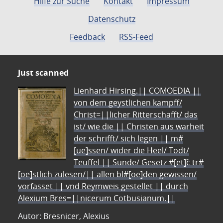
Hilfe zur Suche
Kontakt
Impressum
Datenschutz
Feedback
RSS-Feed
Just scanned
Lienhard Hirsing.|| COMOEDIA ||
von dem geystlichen kampff/
Christ=||licher Ritterschafft/ das
ist/ wie die || Christen aus warheit
der schrifft/ sich legen || m#
[ue]ssen/ wider die Heel/ Todt/
Teuffel || Sünde/ Gesetz #[et]c̃ tr#
[oe]stlich zulesen/|| allen bl#[oe]den gewissen/
vorfasset || vnd Reymweis gestellet || durch
Alexium Bres=||nicerum Cotbusianum.||
Autor: Bresnicer, Alexius