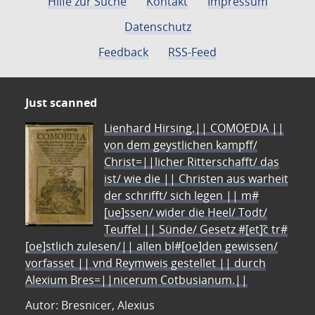
Hilfe zur Suche
Kontakt
Impressum
Datenschutz
Feedback
RSS-Feed
Just scanned
Lienhard Hirsing.|| COMOEDIA ||
von dem geystlichen kampff/
Christ=||licher Ritterschafft/ das
ist/ wie die || Christen aus warheit
der schrifft/ sich legen || m#
[ue]ssen/ wider die Heel/ Todt/
Teuffel || Sünde/ Gesetz #[et]c̃ tr#
[oe]stlich zulesen/|| allen bl#[oe]den gewissen/
vorfasset || vnd Reymweis gestellet || durch
Alexium Bres=||nicerum Cotbusianum.||
Autor: Bresnicer, Alexius