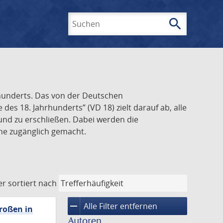
search
Suchen
rhunderts. Das von der Deutschen
s 18. Jahrhunderts” (VD 18) zielt darauf ab, alle
und zu erschließen. Dabei werden die
ine zugänglich gemacht.
er
sortiert nach
remove
Alle Filter entfernen
roßen in
Autoren