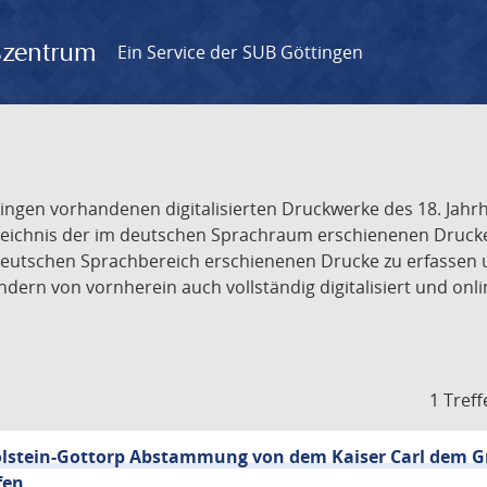
gszentrum
Ein Service der SUB Göttingen
tingen vorhandenen digitalisierten Druckwerke des 18. Jah
ichnis der im deutschen Sprachraum erschienenen Drucke de
deutschen Sprachbereich erschienenen Drucke zu erfassen 
dern von vornherein auch vollständig digitalisiert und onl
1 Treff
olstein-Gottorp Abstammung von dem Kaiser Carl dem G
fen