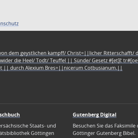
nschutz
n dem geystlichen kampff/ Christ=||licher Ritterschafft/ da
 wider die Heel/ Todt/ Teuffel || Sünde/ Gesetz #[et]c̃ tr#[o
let || durch Alexium Bres=||nicerum Cotbusianum.||
schbuch
Gutenberg Digital
ersächsische Staats- und
Besuchen Sie das Faksimile 
ätsbibliothek Göttingen
Göttinger Gutenberg Bibel.