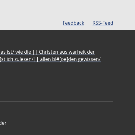
Feedback
RSS-Feed
s ist/ wie die || Christen aus warheit der
e]stlich zulesen/|| allen bl#[oe]den gewissen/
der