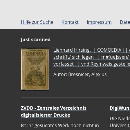
Hilfe zur Suche
Kontakt
Impressum
Date
Just scanned
Lienhard Hirsing.|| COMOEDIA || vo
schrifft/ sich legen || m#[ue]ssen/
vorfasset || vnd Reymweis gestel
Autor: Bresnicer, Alexius
ZVDD - Zentrales Verzeichnis
DigiWun
digitalisierter Drucke
Die Nied
Ist Ihr gesuchtes Werk noch nicht in
Universit