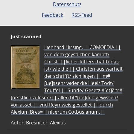
Datenschutz
Feedback
RSS-Feed
Just scanned
Lienhard Hirsing.|| COMOEDIA ||
von dem geystlichen kampff/
Christ=||licher Ritterschafft/ das
ist/ wie die || Christen aus warheit
der schrifft/ sich legen || m#
[ue]ssen/ wider die Heel/ Todt/
Teuffel || Sünde/ Gesetz #[et]c̃ tr#
[oe]stlich zulesen/|| allen bl#[oe]den gewissen/
vorfasset || vnd Reymweis gestellet || durch
Alexium Bres=||nicerum Cotbusianum.||
Autor: Bresnicer, Alexius