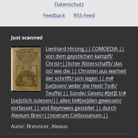
Datenschutz
Feedback
RSS-Feed
Just scanned
Lienhard Hirsing.|| COMOEDIA ||
von dem geystlichen kampff/
Christ=||licher Ritterschafft/ das
ist/ wie die || Christen aus warheit
der schrifft/ sich legen || m#
[ue]ssen/ wider die Heel/ Todt/
Teuffel || Sünde/ Gesetz #[et]c̃ tr#
[oe]stlich zulesen/|| allen bl#[oe]den gewissen/
vorfasset || vnd Reymweis gestellet || durch
Alexium Bres=||nicerum Cotbusianum.||
Autor: Bresnicer, Alexius