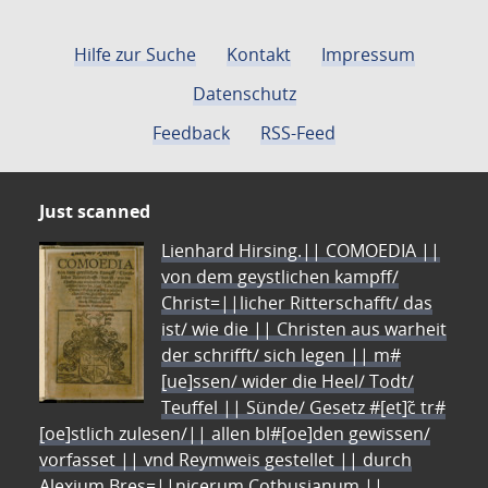
Hilfe zur Suche
Kontakt
Impressum
Datenschutz
Feedback
RSS-Feed
Just scanned
Lienhard Hirsing.|| COMOEDIA ||
von dem geystlichen kampff/
Christ=||licher Ritterschafft/ das
ist/ wie die || Christen aus warheit
der schrifft/ sich legen || m#
[ue]ssen/ wider die Heel/ Todt/
Teuffel || Sünde/ Gesetz #[et]c̃ tr#
[oe]stlich zulesen/|| allen bl#[oe]den gewissen/
vorfasset || vnd Reymweis gestellet || durch
Alexium Bres=||nicerum Cotbusianum.||